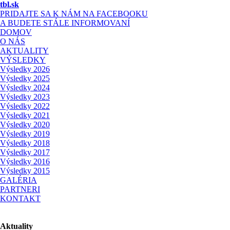
tbl.sk
PRIDAJTE SA K NÁM NA FACEBOOKU
A BUDETE STÁLE INFORMOVANÍ
DOMOV
O NÁS
AKTUALITY
VÝSLEDKY
Výsledky 2026
Výsledky 2025
Výsledky 2024
Výsledky 2023
Výsledky 2022
Výsledky 2021
Výsledky 2020
Výsledky 2019
Výsledky 2018
Výsledky 2017
Výsledky 2016
Výsledky 2015
GALÉRIA
PARTNERI
KONTAKT
Aktuality