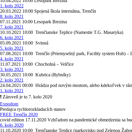
10.04.2022 10:00 Lesopark Brezina
1. kolo 2022
20.03.2022 10:00 Spojená škola internátna, Trenčín
8. kolo 2021
07.11.2021 10:00 Lesopark Brezina
7. kolo 2021
10.10.2021 10:00 Trenčianske Teplice (Namestie T.G. Masaryka)
6. kolo 2021
05.09.2021 10:00 Svinná
5. kolo 2021
07.08.2021 10:00 Trenčín (Priemyselný park, Facility system Hub) – 
4. kolo 2021
11.07.2021 10:00 Chocholná – Velčice
3. kolo 2021
30.05.2021 10:00 Kubrica (Rybníky)
2. kolo 2021
24.04.2021 00:00 Hrádza pod novým mostom, alebo kdekoľvek v r
1. kolo 2021
❗ Zároveň je to 7. kolo 2020
Expodom
Predajca rychlorozkladacích stanov
FREE Trenčín 2020
covid edition 17.11.2020 Vzhľadom na pandemické obmedzenia sa bude
6. kolo 2020
11.10.2020 10:00 Trenčianske Teplice (parkovisko pod Zelenou Žab