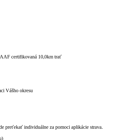
IAAF certifikovaná 10,0km trať
ámci Vášho okresu
 preťekať individuálne za pomoci aplikácie strava.
ou)