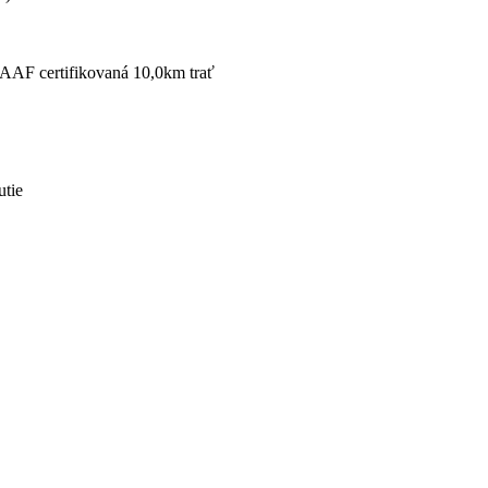
IAAF certifikovaná 10,0km trať
utie