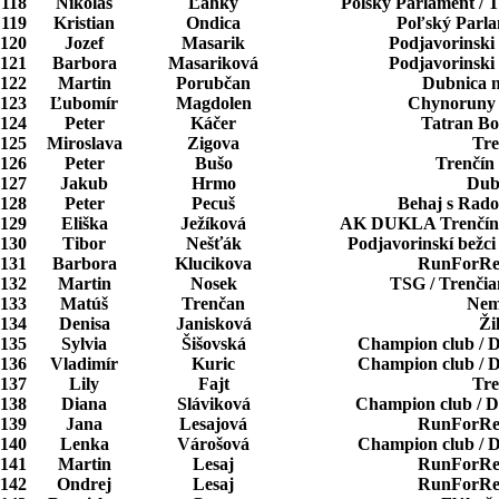
118
Nikolas
Ľahký
Polsky Parlament / 
119
Kristian
Ondica
Poľský Parla
120
Jozef
Masarik
Podjavorinski 
121
Barbora
Masariková
Podjavorinski 
122
Martin
Porubčan
Dubnica 
123
Ľubomír
Magdolen
Chynoruny 
124
Peter
Káčer
Tatran Bo
125
Miroslava
Zigova
Tre
126
Peter
Bušo
Trenčín 
127
Jakub
Hrmo
Dub
128
Peter
Pecuš
Behaj s Rado
129
Eliška
Ježíková
AK DUKLA Trenčín, 
130
Tibor
Nešťák
Podjavorinskí bežci
131
Barbora
Klucikova
RunForRes
132
Martin
Nosek
TSG / Trenčia
133
Matúš
Trenčan
Nem
134
Denisa
Janisková
Ži
135
Sylvia
Šišovská
Champion club / 
136
Vladimír
Kuric
Champion club / 
137
Lily
Fajt
Tre
138
Diana
Sláviková
Champion club / 
139
Jana
Lesajová
RunForRes
140
Lenka
Várošová
Champion club / 
141
Martin
Lesaj
RunForRes
142
Ondrej
Lesaj
RunForRes