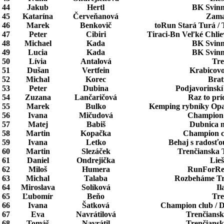
44
Jakub
Hertl
BK Svinn
45
Katarína
Červeňanová
Zama
46
Marek
Benkovič
toRun Stará Turá / 
47
Peter
Cibiri
Tiraci-Bn Veľké Chlie
48
Michael
Kada
BK Svinn
49
Lucia
Kada
BK Svinn
50
Lívia
Antalová
Tre
51
Dušan
Vertfein
Krabicovo
52
Michal
Korec
Brat
53
Peter
Dubina
Podjavorinskí 
54
Zuzana
Lančaričová
Raz to prí
55
Marek
Bulko
Kemping rybníky Opat
56
Ivana
Mičudová
Champion c
57
Matej
Babiš
Dubnica 
58
Martin
Kopačka
Champion cl
59
Ivana
Letko
Behaj s radosťo
60
Martin
Slezáček
Trenčianska 
61
Daniel
Ondrejička
Lie
62
Miloš
Humera
RunForRes
63
Michal
Talaba
Rozbeháme Tre
64
Miroslava
Solíková
Il
65
Ľubomír
Beňo
Tre
66
Ivana
Šatková
Champion club / 
67
Eva
Navrátilová
Trenčiansk
68
Tomáš
Navrátil
Trenčiansk