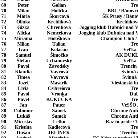
69
Peter
Golian
Tre
70
Milan
Holička
BBL / Bánovc
71
Mária
Škorcová
ŠK Prusy / Báno
72
Olinka
Krchlíková
Krchlíkovc
73
Gizka
Chrenkova
Jogging klub Dubnici nad
74
Alicka
Nemcekova
Jogging klub Dubnica nad
75
Miriama
Hološková
Champion Club / 
76
Milan
Talian
Tre
77
Ivan
Kolačan
Veľká
78
Samuel
Šimočko
AK DUKLA
79
Štefan
Urbanovský
Veľká
80
Pavol
Zavodsky
Trencin 
81
Klaudia
Vavrová
Svinná 
82
Timea
Vavrová
Svinná 
83
Jozef
Masarik
Viestanski tu
84
Livia
Csibreiova
Tre
85
Pavol
Vronka
Dub
86
Pavel
KUKUČKA
Tre
87
Jan
Pauer
VeSŠO /
88
Ľubomír
Samek
Chrome Antil
89
Lukáš
Samek
Chrome Antil
90
Miroslav
Letko
Raz to príde / 
91
Kristína
Kadlecová
Tre
92
Dušan
JELÍNEK
Trenčín 