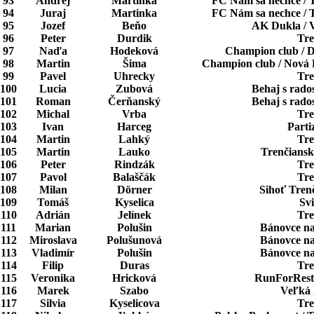
93
Andrej
Martinka
FC Nám sa nechce / 
94
Juraj
Martinka
FC Nám sa nechce / 
95
Jozef
Beňo
AK Dukla / 
96
Peter
Durdik
Tre
97
Naďa
Hodeková
Champion club / 
98
Martin
Šima
Champion club / Nová 
99
Pavel
Uhrecky
Tre
100
Lucia
Zubová
Behaj s rado
101
Roman
Čerňanský
Behaj s rado
102
Michal
Vrba
Tre
103
Ivan
Harceg
Parti
104
Martin
Lahký
Tre
105
Martin
Lauko
Trenčiansk
106
Peter
Rindzák
Tre
107
Pavol
Balaščák
Tre
108
Milan
Dörner
Sihoť Trenč
109
Tomáš
Kyselica
Sv
110
Adrián
Jelínek
Tre
111
Marian
Polušin
Bánovce n
112
Miroslava
Polušunová
Bánovce n
113
Vladimír
Polušin
Bánovce n
114
Filip
Duras
Tre
115
Veronika
Hricková
RunForRest
116
Marek
Szabo
Veľká
117
Silvia
Kyselicova
Tre