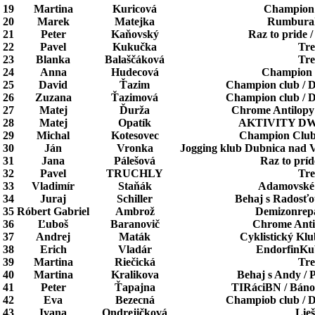
19
Martina
Kuricová
Champion c
20
Marek
Matejka
Rumburak
21
Peter
Kaňovský
Raz to pride 
22
Pavel
Kukučka
Tre
23
Blanka
Balaščáková
Tre
24
Anna
Hudecová
Champion C
25
David
Ťazim
Champion club / 
26
Zuzana
Ťazimová
Champion club / 
27
Matej
Ďurža
Chrome Antilopy 
28
Matej
Opatík
AKTIVITY DW 
29
Michal
Kotesovec
Champion Club
30
Ján
Vronka
Jogging klub Dubnica nad
31
Jana
Pálešová
Raz to príd
32
Pavel
TRUCHLY
Tre
33
Vladimír
Staňák
Adamovské
34
Juraj
Schiller
Behaj s Radosťo
35
Róbert Gabriel
Ambrož
Demizonrepa
36
Ľuboš
Baranovič
Chrome Antil
37
Andrej
Maták
Cyklistický Klu
38
Erich
Vladár
EndorfinKub
39
Martina
Riečická
Tre
40
Martina
Kralikova
Behaj s Andy / 
41
Peter
Ťapajna
TIRáciBN / Báno
42
Eva
Bezecná
Champiob club / 
43
Ivana
Ondrejičková
Lie