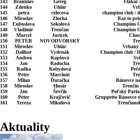
143
Branislav
Gereg
Flákač 
144
Zdenko
Uhlár
Vr
145
petra
celecova
champion club / 
146
Miroslav
Zlocha
Raz to prí
147
Ľuboslava
Sokolová
Champion Cl
148
Vladimír
Trenčan
Champion Cl
149
Marcel
Juricek
Choc
150
PETER
NOVODVORSKÝ
Tre
151
Miroslav
Uhlár
Vrbany 
152
Dalibor
Vydrnák
Champion club / 
153
Andrea
Kapšová
Sv
154
Jan
Radocha
Tre
155
Radka
Kobydová
Peč
156
Peter
Marcinát
Tre
157
Milan
Ďuračka
Bánovce n
158
Miroslav
Husár
Trenčín 
159
Ján
Ševčík
Poľský Parla
160
Peter
Krajčovič
Gruppetto Bánovce n
161
Tereza
Mikulová
Trenčiansk
Aktuality