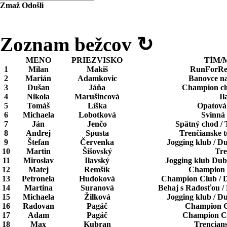
Zmaž
Odošli
Zoznam bežcov
↻
MENO
PRIEZVISKO
TÍM/
1
Milan
Makiš
RunForRes
2
Marián
Adamkovic
Banovce n
3
Dušan
Jáňa
Champion clu
4
Nikola
Marušincová
Il
5
Tomáš
Líška
Opatová 
6
Michaela
Lobotková
Svinná 
7
Ján
Jenčo
Spätný chod / 
8
Andrej
Spusta
Trenčianske t
9
Štefan
Červenka
Jogging klub / 
10
Martin
Šišovský
Tre
11
Miroslav
Ilavský
Jogging klub Dub
12
Matej
Remšík
Champion C
13
Petronela
Hudoková
Champion Club / 
14
Martina
Suranová
Behaj s Radosťou 
15
Michaela
Žilková
Jogging klub / 
16
Radovan
Pagáč
Champion C
17
Adam
Pagáč
Champion Cl
18
Max
Kubran
Trencians